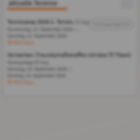
aktuelle Termine
Tenniscamp 2026 2. Termin
, TC Isny
Trainingsangebote
Donnerstag, 10. September 2026
bis
Samstag,
12. September 2026
Mehr dazu
Vormerken: Freundschaftstreffen mit dem TC Flawil
,
Tennisanlage TC Isny
Samstag, 19. September 2026
bis
Sonntag,
20. September 2026
Mehr dazu