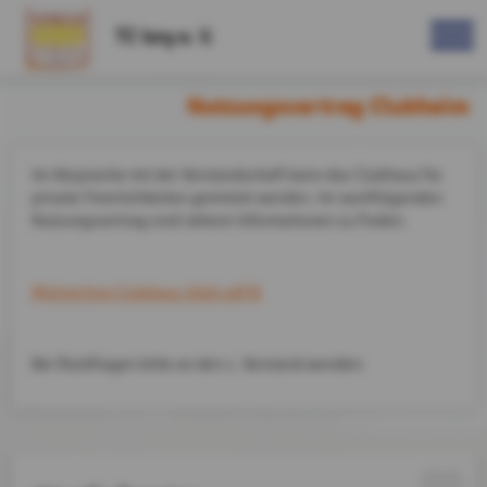
TC Isny e. V.
Nutzungsvertrag Clubheim
Im Absprache mit der Vorstandschaft kann das Clubhaus für
private Feierlichkeiten gemietet werden. Im nachfolgenden
Nutzungsvertrag sind nähere Informationen zu finden.
Mietvertrag Clubhaus 2026.pdf
Bei Rückfragen bitte an den 1. Vorstand wenden.