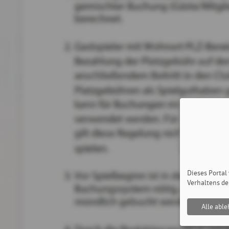
Dieses Portal
Verhaltens de
Alle abl