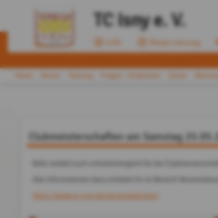
TC Isny e. V.
Info
Reservierung
News
Verein
Training
Fragen - Antworten
Gäste
Mannsc
Clubmeisterschaften am Samstag 25.05.
Bitte meldet euch schnellstmöglich für die Clubmeisterscha
Alle Informationen dazu erhaltet ihr im Bereich Veranstaltu
https://www.tc-isny.de/veranstaltungen