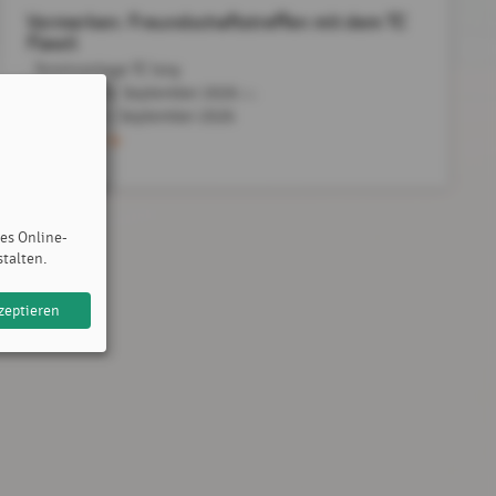
Vormerken: Freundschaftstreffen mit dem TC
Flawil
, Tennisanlage TC Isny
Samstag, 19. September 2026
bis
Sonntag,
20. September 2026
Mehr dazu
des Online-
stalten.
zeptieren