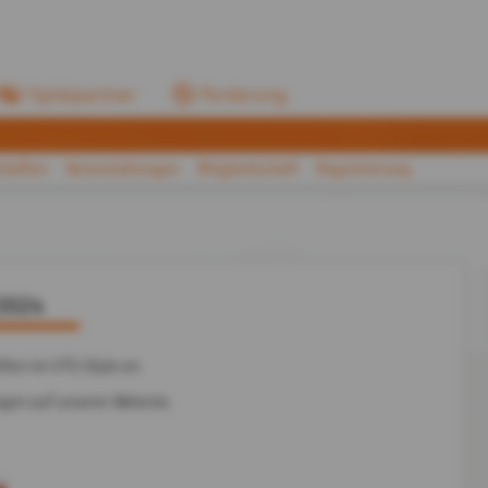
Spielpartner
Forderung
haften
Veranstaltungen
Mitgliedschaft
Registrierung
2024
ften im UTS-Style an.
ngen auf unserer Website.