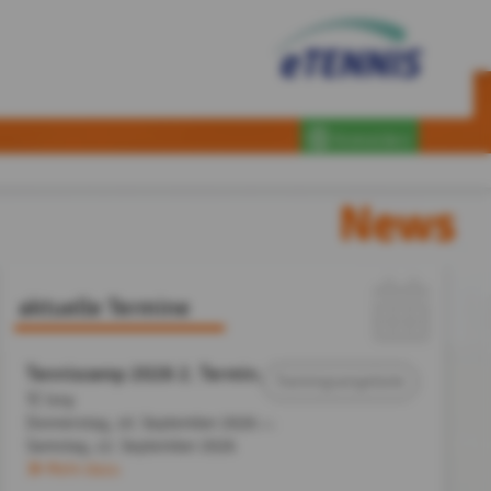
Anmelden
News
aktuelle Termine
Tenniscamp 2026 2. Termin
,
Trainingsangebote
TC Isny
Donnerstag, 10. September 2026
bis
Samstag,
12. September 2026
Mehr dazu