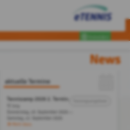
Anmelden
News
aktuelle Termine
Tenniscamp 2026 2. Termin
,
Trainingsangebote
TC Isny
Donnerstag, 10. September 2026
bis
Samstag,
12. September 2026
Mehr dazu