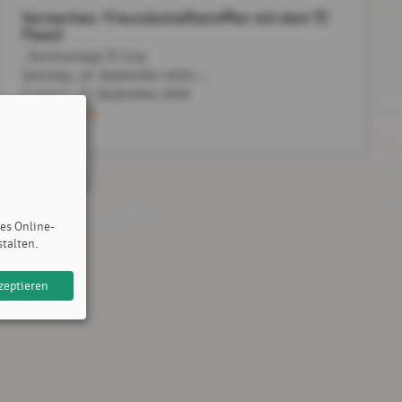
Vormerken: Freundschaftstreffen mit dem TC
Flawil
, Tennisanlage TC Isny
Samstag, 19. September 2026
bis
Sonntag,
20. September 2026
Mehr dazu
des Online-
stalten.
zeptieren