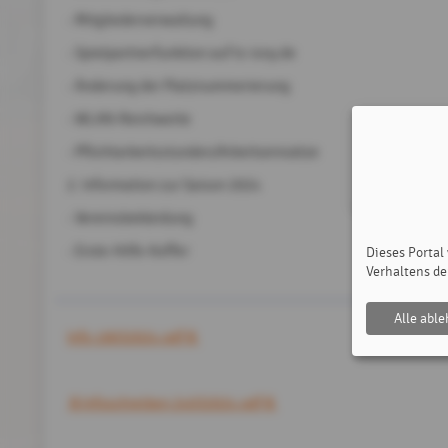
- Mitgliederverwaltung
- Spielpartnerfunktion auf tc-isny.de
- Änderung der Platznummerierung
- WLAN-Reichweite
- Pflichtarbeitsstunden/Arbeitseinsätze
2. Information zur Saison 2024
- Vereinsbekleidung
- Erste-Hilfe-Koffer
Dieses Portal
Verhaltens de
Alle abl
Info 19032024.pdf
Infoschreiben 24032024.pdf