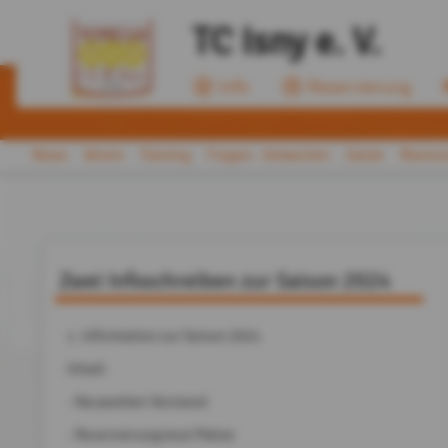
TC Isny e. V.
Info
Reservierung
News
Verein
Training
Fragen - Antworten
Gäste
Mannsc
Zwei Infoschreiben zur Saison 2024
1. Information zur Saison 2024
Inhalt:
- Neuwahlen Vorstand
- Reservierungstool Plätze