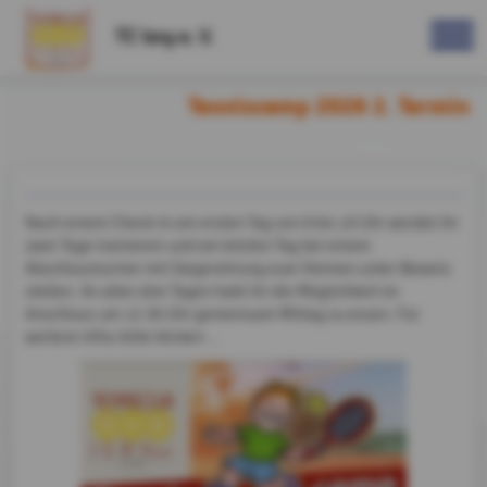
TC Isny e. V.
Tenniscamp 2026 2. Termin
Nach einem Check-In am ersten Tag von 9 bis 10 Uhr werdet ihr
zwei Tage trainieren und am letzten Tag bei einem
Abschlussturnier mit Siegerehrung euer Können unter Beweis
stellen. An allen drei Tagen habt ihr die Möglichkeit im
Anschluss um 12.30 Uhr gemeinsam Mittag zu essen. Für
weitere Infos bitte klicken ...