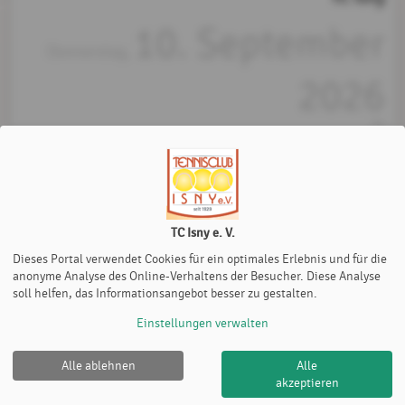
10. September
Donnerstag,
2026
bis
12. September
Samstag,
2026
TC Isny e. V.
Dieses Portal verwendet Cookies für ein optimales Erlebnis und für die
anonyme Analyse des Online-Verhaltens der Besucher. Diese Analyse
soll helfen, das Informationsangebot besser zu gestalten.
Einstellungen verwalten
Alle ablehnen
Alle
TC Isny e. V. |
Impressum
|
Datenschutz- und
akzeptieren
Nutzungsbedingungen
|
Cookie Policy